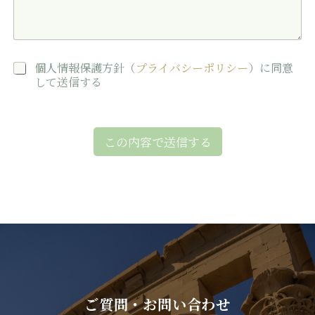
個
個人情報保護方針（
プライバシーポリシー
）に同意
人
して送信する
情
報
保
護
この内容で送信する
方
針
に
同
意
*
ご質問・お問い合わせ