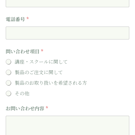
*
電話番号
*
問
い
合
わ
せ
項
問い合わせ項目
*
目
電
講座・スクールに関して
話
番
製品のご注文に関して
号
製品のお取り扱いを希望される方
その他
お問い合わせ内容
*